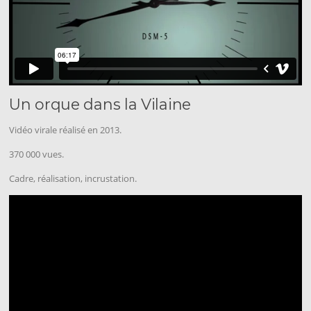
Un orque dans la Vilaine
Vidéo virale réalisé en 2013.
370 000 vues.
Cadre, réalisation, incrustation.