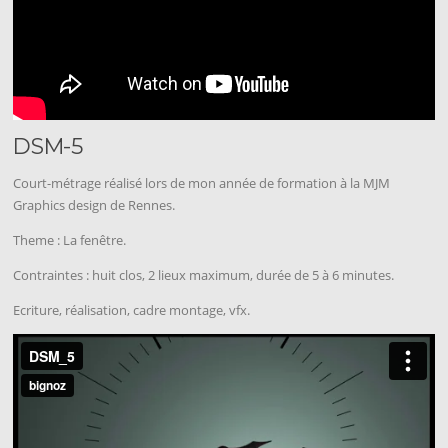
DSM-5
Court-métrage réalisé lors de mon année de formation à la MJM
Graphics design de Rennes.
Theme : La fenêtre.
Contraintes : huit clos, 2 lieux maximum, durée de 5 à 6 minutes.
Ecriture, réalisation, cadre montage, vfx.