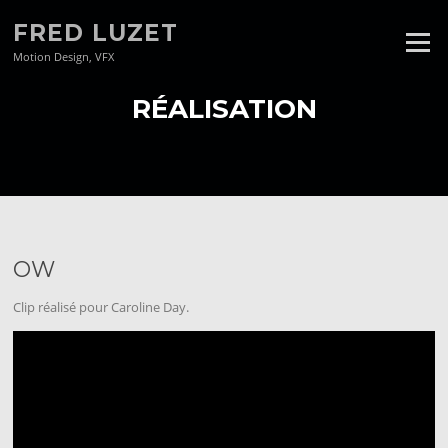
Aller
FRED LUZET
au
Menu
contenu
Motion Design, VFX
RÉALISATION
OW
Clip réalisé pour Caroline Day.